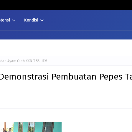
otensi
Kondisi
u dan Ayam Oleh KKN-T 55 UTM
us Demonstrasi Pembuatan Pepes T