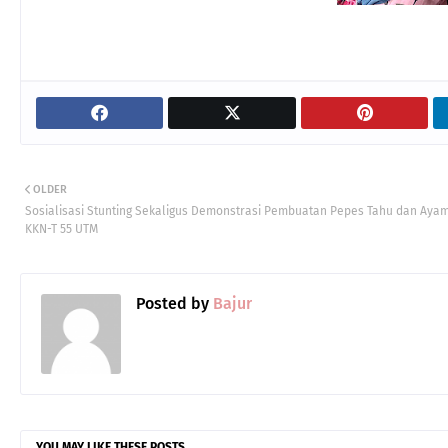
OLDER
Sosialisasi Stunting Sekaligus Demonstrasi Pembuatan Pepes Tahu dan Aya
KKN-T 55 UTM
Posted by
Bajur
YOU MAY LIKE THESE POSTS