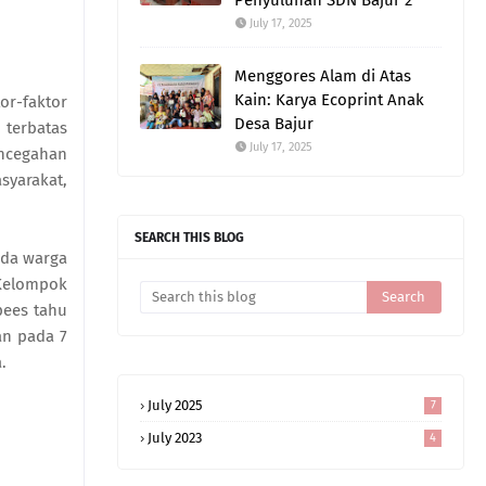
Penyuluhan SDN Bajur 2
July 17, 2025
Menggores Alam di Atas
Kain: Karya Ecoprint Anak
or-faktor
Desa Bajur
 terbatas
July 17, 2025
encegahan
yarakat,
SEARCH THIS BLOG
ada warga
Kelompok
pees tahu
an pada 7
.
July 2025
7
July 2023
4