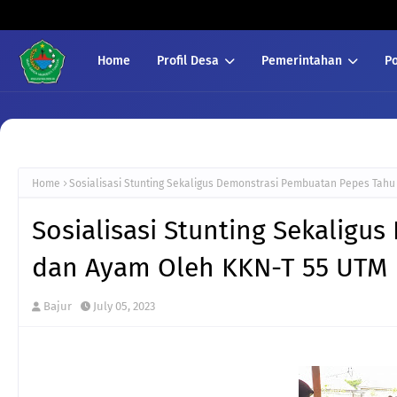
Home
Profil Desa
Pemerintahan
P
Home
Sosialisasi Stunting Sekaligus Demonstrasi Pembuatan Pepes Tah
Sosialisasi Stunting Sekalig
dan Ayam Oleh KKN-T 55 UTM
Bajur
July 05, 2023