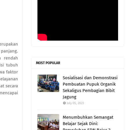
merupakan
 panjang.
h rendah
MOST POPULAR
si tubuh
wa faktor
Sosialisasi dan Demonstrasi
pelayanan
Pembuatan Pupuk Organik
at secara
Sekaligus Pembagian Bibit
 mencapai
Jagung
July 05, 2023
Menumbuhkan Semangat
Belajar Sejak Dini: